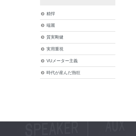
精悍
端麗
質実剛健
実用重視
VUメーター主義
時代が産んだ熱狂