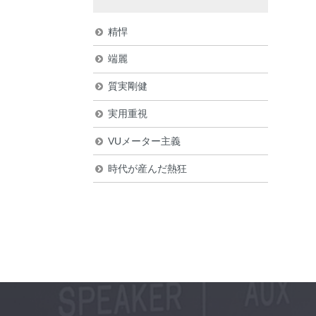
精悍
端麗
質実剛健
実用重視
VUメーター主義
時代が産んだ熱狂