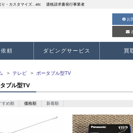
・カスタマイズ...etc 適格請求書発行事業者
お
理依頼
ダビングサービス
買
ム
テレビ
ポータブル型TV
タブル型TV
すすめ順
価格順
新着順