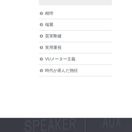
精悍
端麗
質実剛健
実用重視
VUメーター主義
時代が産んだ熱狂