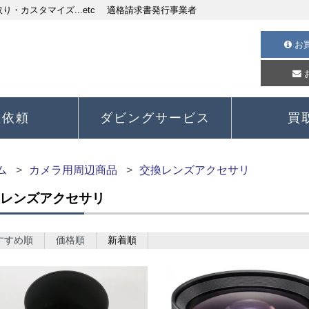
・カスタマイズ...etc 適格請求書発行事業者
お
理依頼
ダビングサービス
買
ム
カメラ用周辺商品
交換レンズアクセサリ
レンズアクセサリ
すすめ順
価格順
新着順