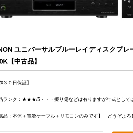
ENON ユニバーサルブルーレイディスクプレーヤ
10K【中古品】
作３０日保証】
品ランク：★★★/5・・・擦り傷などは有りますが年式とし
属品：本体＋電源ケーブル＋リモコンのみです】 どうぞよろ