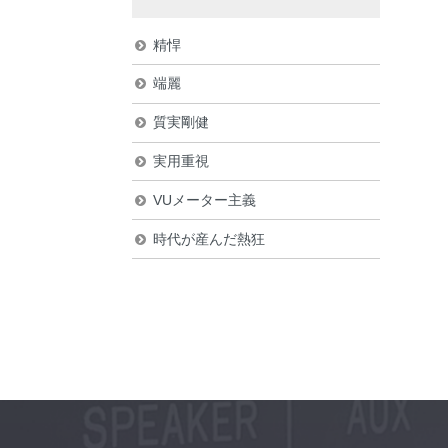
精悍
端麗
質実剛健
実用重視
VUメーター主義
時代が産んだ熱狂