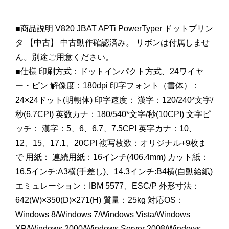
■商品説明 V820 JBAT APTi PowerTyper ドットプリン
タ 【中古】 中古動作確認済み。 リボンは付属しませ
ん。別途ご用意ください。
■仕様 印刷方式：ドットインパクト方式、24ワイヤ
ー・ピン 解像度：180dpi 印字フォント（書体）：
24×24ドット(明朝体) 印字速度： 漢字：120/240*文字/
秒(6.7CPI) 英数カナ：180/540*文字/秒(10CPI) 文字ピ
ッチ： 漢字：5、6、6.7、7.5CPI 英字カナ：10、
12、15、17.1、20CPI 複写枚数：オリジナル+9枚ま
で 用紙： 連続用紙：16インチ(406.4mm) カット紙：
16.5インチ:A3横(手差し)、14.3インチ:B4横(自動給紙)
エミュレーション：IBM 5577、ESC/P 外形寸法：
642(W)×350(D)×271(H) 質量：25kg 対応OS：
Windows 8/Windows 7/Windows Vista/Windows
XP/Windows 2000/Windows Server 2008/Windows