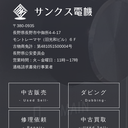
〒380-0935
長野県長野市中御所4-4-17
モントレーマヤ（旧光和ビル）６Ｆ
古物商免許：第481051500004号
長野県公安委員会
営業時間：火～金曜日：11時～17時
適格請求書発行事業者
中古販売
ダビング
- Used Sell-
- Dubbing-
修理依頼
中古買取
- Repair-
- Used Sell-