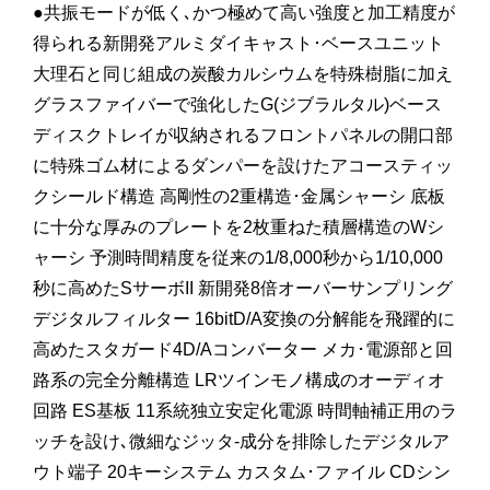
●共振モードが低く､かつ極めて高い強度と加工精度が
得られる新開発アルミダイキャスト･ベースユニット
大理石と同じ組成の炭酸カルシウムを特殊樹脂に加え
グラスファイバーで強化したG(ジブラルタル)ベース
ディスクトレイが収納されるフロントパネルの開口部
に特殊ゴム材によるダンパーを設けたアコースティッ
クシールド構造 高剛性の2重構造･金属シャーシ 底板
に十分な厚みのプレートを2枚重ねた積層構造のWシ
ャーシ 予測時間精度を従来の1/8,000秒から1/10,000
秒に高めたSサーボII 新開発8倍オーバーサンプリング
デジタルフィルター 16bitD/A変換の分解能を飛躍的に
高めたスタガード4D/Aコンバーター メカ･電源部と回
路系の完全分離構造 LRツインモノ構成のオーディオ
回路 ES基板 11系統独立安定化電源 時間軸補正用のラ
ッチを設け､微細なジッタ-成分を排除したデジタルア
ウト端子 20キーシステム カスタム･ファイル CDシン