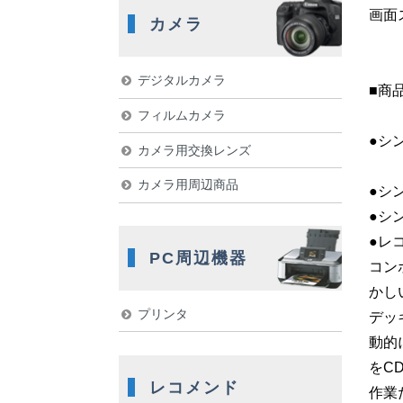
画面
カメラ
デジタルカメラ
■商
フィルムカメラ
●シ
カメラ用交換レンズ
カメラ用周辺商品
●シ
●シ
●レ
PC周辺機器
コン
かし
プリンタ
デッ
動的
をC
レコメンド
作業