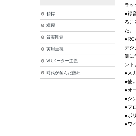
ラッ
●録
精悍
るこ
端麗
た。
質実剛健
●R
デジ
実用重視
側に
VUメーター主義
ント
時代が産んだ熱狂
●入
●使
●オ
●シ
●プ
●ボ
●ワ