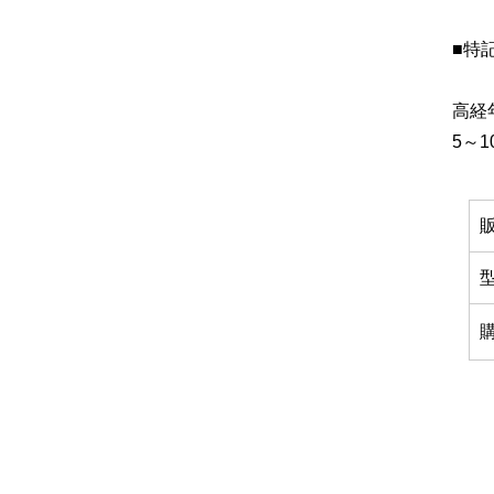
■特
高経
5～