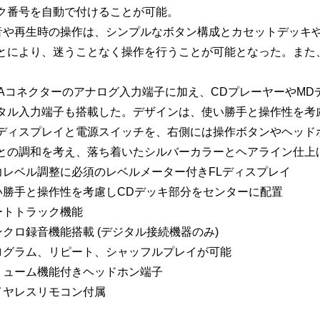
ク番号を自動で付けることが可能。
音や再生時の操作は、シンプルなボタン構成とカセットデッキ
とにより、迷うことなく操作を行うことが可能となった。また
CAコネクターのアナログ入力端子に加え、CDプレーヤーやM
タル入力端子も搭載した。デザインは、使い勝手と操作性を考
ディスプレイと電源スイッチを、右側には操作ボタンやヘッド
との調和を考え、落ち着いたシルバーカラーとヘアライン仕上
力レベル調整に必須のレベルメーター付きFLディスプレイ
い勝手と操作性を考慮しCDデッキ部分をセンターに配置
ートトラック機能
ンクロ録音機能搭載 (デジタル接続機器のみ)
ログラム、リピート、シャッフルプレイが可能
リューム機能付きヘッドホン端子
イヤレスリモコン付属