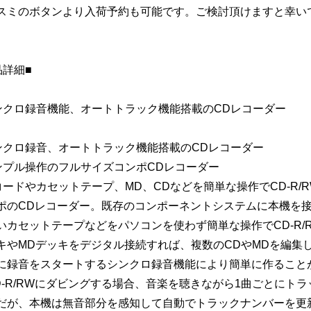
スミのボタンより入荷予約も可能です。ご検討頂けますと幸い
品詳細■
ンクロ録音機能、オートトラック機能搭載のCDレコーダー
ンクロ録音、オートトラック機能搭載のCDレコーダー
ンプル操作のフルサイズコンポCDレコーダー
コードやカセットテープ、MD、CDなどを簡単な操作でCD-R
ポのCDレコーダー。既存のコンポーネントシステムに本機を
いカセットテープなどをパソコンを使わず簡単な操作でCD-R/
キやMDデッキをデジタル接続すれば、複数のCDやMDを編集
に録音をスタートするシンクロ録音機能により簡単に作ること
D-R/RWにダビングする場合、音楽を聴きながら1曲ごとにト
だが、本機は無音部分を感知して自動でトラックナンバーを更