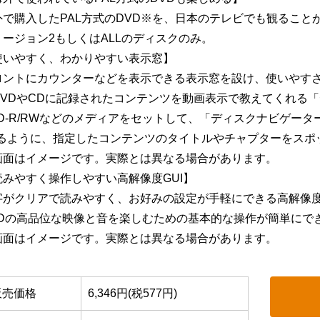
外で購入したPAL方式のDVD※を、日本のテレビでも観ること
リージョン2もしくはALLのディスクのみ。
使いやすく、わかりやすい表示窓】
ロントにカウンターなどを表示できる表示窓を設け、使いやす
DVDやCDに記録されたコンテンツを動画表示で教えてくれる
VD-R/RWなどのメディアをセットして、「ディスクナビゲー
るように、指定したコンテンツのタイトルやチャプターをスポ
画面はイメージです。実際とは異なる場合があります。
読みやすく操作しやすい高解像度GUI】
字がクリアで読みやすく、お好みの設定が手軽にできる高解像度
VDの高品位な映像と音を楽しむための基本的な操作が簡単にで
画面はイメージです。実際とは異なる場合があります。
販売価格
6,346円(税577円)