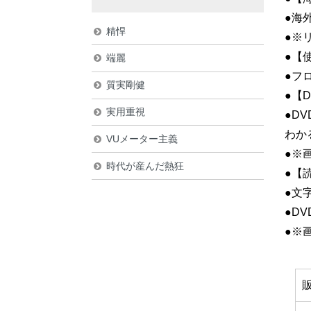
●海
精悍
●※
●【
端麗
●フ
質実剛健
●【
実用重視
●D
わか
VUメーター主義
●※
時代が産んだ熱狂
●【
●文
●D
●※