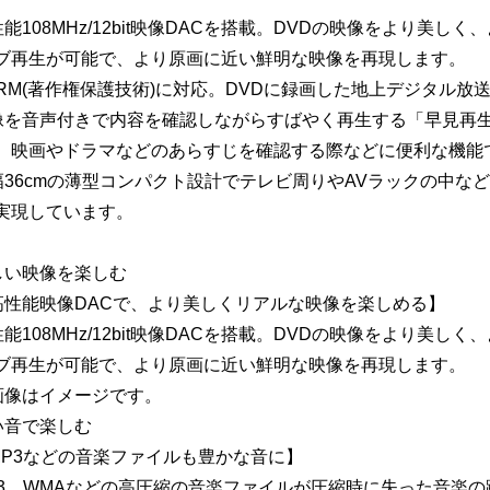
性能108MHz/12bit映像DACを搭載。DVDの映像をより美
ブ再生が可能で、より原画に近い鮮明な映像を再現します。
PRM(著作権保護技術)に対応。DVDに録画した地上デジタル
像を音声付きで内容を確認しながらすばやく再生する「早見再生(
、映画やドラマなどのあらすじを確認する際などに便利な機能
幅36cmの薄型コンパクト設計でテレビ周りやAVラックの中な
実現しています。
しい映像を楽しむ
高性能映像DACで、より美しくリアルな映像を楽しめる】
性能108MHz/12bit映像DACを搭載。DVDの映像をより美
ブ再生が可能で、より原画に近い鮮明な映像を再現します。
画像はイメージです。
い音で楽しむ
MP3などの音楽ファイルも豊かな音に】
P3、WMAなどの高圧縮の音楽ファイルが圧縮時に失った音楽