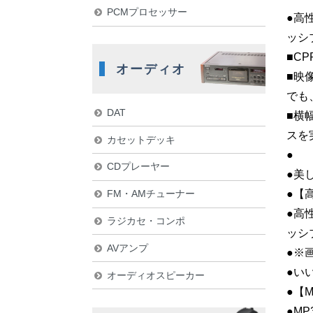
PCMプロセッサー
●高
ッシ
■C
オーディオ
■映
でも
DAT
■横
スを
カセットデッキ
●
CDプレーヤー
●美
FM・AMチューナー
●【
●高
ラジカセ・コンポ
ッシ
AVアンプ
●※
●い
オーディオスピーカー
●【
●M