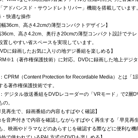
「アドバンスド・サウンドレトリバー」機能を搭載しています
単・快適な操作
横幅36cm、高さ4.2cmの薄型コンパクトデザイン】
幅36cm、高さ4.2cm、奥行き20cmの薄型コンパクト設計で
設置しやすい省スペースを実現しています。
DVDに録画したお気に入りの地デジ番組を楽しめる】
PRM※1（著作権保護技術）に対応。DVDに録画した地上デジ
。
：CPRM（Content Protection for Recordable Me
する著作権保護技術です。
2：デジタル放送番組をDVDレコーダーの「VRモード」で2層DV
もの。
早見再生で、録画番組の内容もすばやく確認】
像を音声付きで内容を確認しながらすばやく再生する「早見再生
も、映画やドラマなどのあらすじを確認する際などに便利な機
海外で使われているPAL方式のDVDも楽しめる】