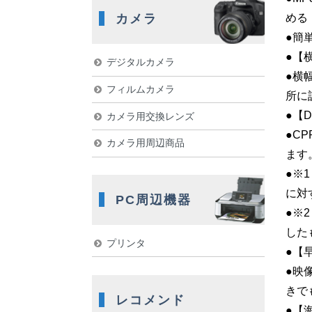
カメラ
める
●簡
●【
デジタルカメラ
●横
フィルムカメラ
所に
●【
カメラ用交換レンズ
●C
カメラ用周辺商品
ます
●※1
に対
PC周辺機器
●※
した
プリンタ
●【
●映
きで
レコメンド
●【