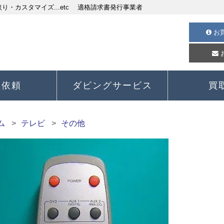
・カスタマイズ...etc 適格請求書発行事業者
お
理依頼
ダビングサービス
買
ム
テレビ
その他