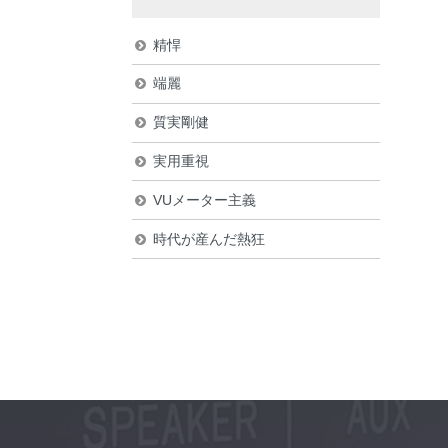
精悍
端麗
質実剛健
実用重視
VUメーター主義
時代が産んだ熱狂