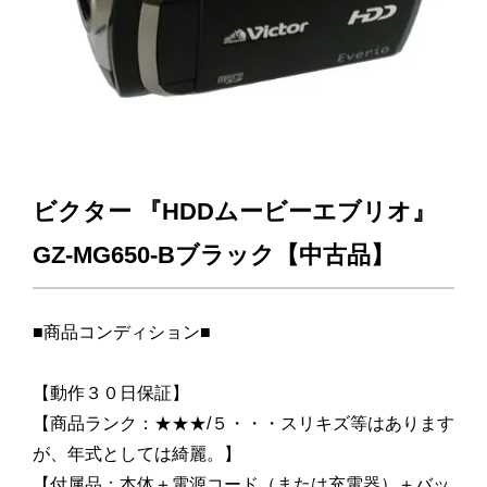
ビクター 『HDDムービーエブリオ』
GZ-MG650-Bブラック【中古品】
■商品コンディション■
【動作３０日保証】
【商品ランク：★★★/５・・・スリキズ等はあります
が、年式としては綺麗。】
【付属品：本体＋電源コード（または充電器）＋バッ