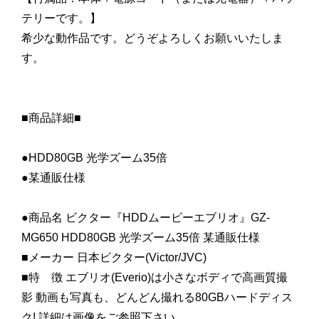
テリーです。】
希少な動作品です。どうぞよろしくお願いいたしま
す。
■商品詳細■
●HDD80GB 光学ズーム35倍
●某通販仕様
●商品名 ビクター『HDDムービーエブリオ』GZ-
MG650 HDD80GB 光学ズーム35倍 某通販仕様
■メーカー 日本ビクター(Victor/JVC)
■特 徴 エブリオ(Everio)は小さなボディで高画質撮
影 動画も写真も、どんどん撮れる80GBハードディス
ク! 詳細は画像をご参照下さい。