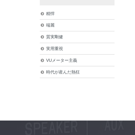
精悍
端麗
質実剛健
実用重視
VUメーター主義
時代が産んだ熱狂