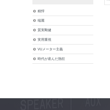
精悍
端麗
質実剛健
実用重視
VUメーター主義
時代が産んだ熱狂