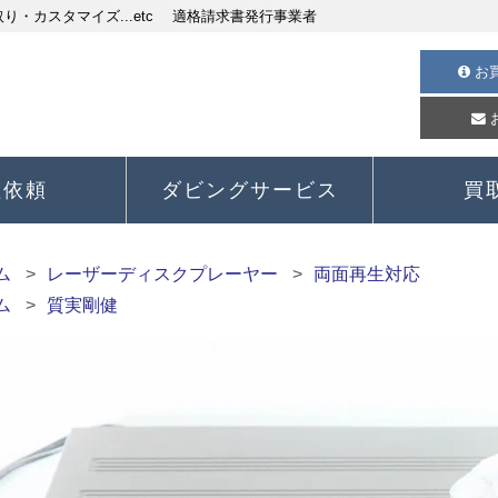
・カスタマイズ...etc 適格請求書発行事業者
お
理依頼
ダビングサービス
買
ム
レーザーディスクプレーヤー
両面再生対応
ム
質実剛健