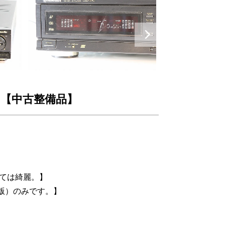
Next
ヤー 【中古整備品】
しては綺麗。】
ー版）のみです。】