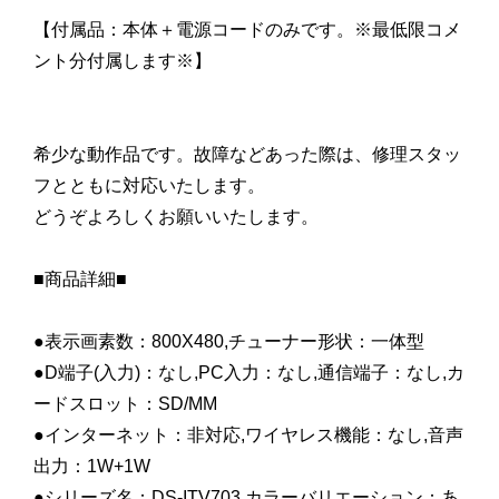
【付属品：本体＋電源コードのみです。※最低限コメ
ント分付属します※】
希少な動作品です。故障などあった際は、修理スタッ
フとともに対応いたします。
どうぞよろしくお願いいたします。
■商品詳細■
●表示画素数：800X480,チューナー形状：一体型
●D端子(入力)：なし,PC入力：なし,通信端子：なし,カ
ードスロット：SD/MM
●インターネット：非対応,ワイヤレス機能：なし,音声
出力：1W+1W
●シリーズ名：DS-ITV703,カラーバリエーション：あ