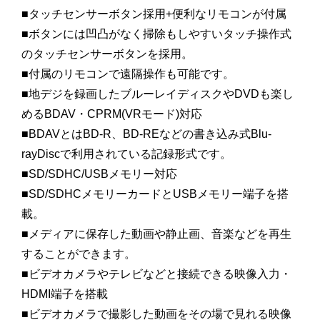
■タッチセンサーボタン採用+便利なリモコンが付属
■ボタンには凹凸がなく掃除もしやすいタッチ操作式
のタッチセンサーボタンを採用。
■付属のリモコンで遠隔操作も可能です。
■地デジを録画したブルーレイディスクやDVDも楽し
めるBDAV・CPRM(VRモード)対応
■BDAVとはBD-R、BD-REなどの書き込み式Blu-
rayDiscで利用されている記録形式です。
■SD/SDHC/USBメモリー対応
■SD/SDHCメモリーカードとUSBメモリー端子を搭
載。
■メディアに保存した動画や静止画、音楽などを再生
することができます。
■ビデオカメラやテレビなどと接続できる映像入力・
HDMI端子を搭載
■ビデオカメラで撮影した動画をその場で見れる映像