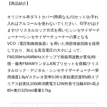
【商品紹介】
オリジナル布ダストカバー(簡易なもの)セット/お手れ
入れはアルコールを使わないでください。印字がはげ
ます/クリスタルロック方式を用いたシンセサイザーチ
ューナー/シンセサイザーチューナーの要となる
VCO（電圧制御発振器）を用いた局部発振回路を採用
しており、加える直流電圧の大小によって、
FM100kHz/AM9kHzステップで発振周波数が変化/特
徴・備考FM/AMランダム8局プリセットを搭載/クリス
タルロック・デジタル・シンセサイザーチューナー実
用感度1.8μVステレオ歪率0.08％実効選択度85dBスプ
リアス妨害比100dB消費電力12W外形寸法幅430×高さ
80×奥行325mm重量3.7kg