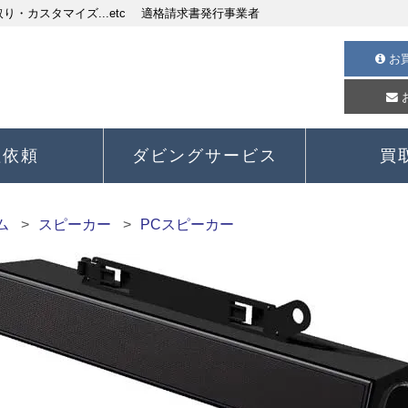
・カスタマイズ...etc 適格請求書発行事業者
お
理依頼
ダビングサービス
買
ム
スピーカー
PCスピーカー