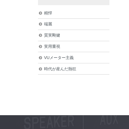
精悍
端麗
質実剛健
実用重視
VUメーター主義
時代が産んだ熱狂