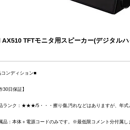
ll AX510 TFTモニタ用スピーカー(デジ
】
品コンディション■
作30日保証】
品ランク：★★★/5・・・擦り傷,汚れなどはありますが、年
属品：本体＋電源コードのみです。※最低限コメント分付属し