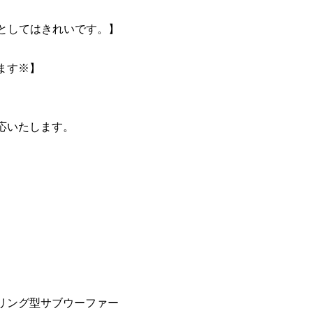
式としてはきれいです。】
ます※】
応いたします。
リング型サブウーファー