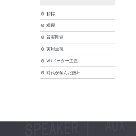
精悍
端麗
質実剛健
実用重視
VUメーター主義
時代が産んだ熱狂