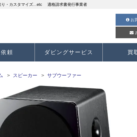
・カスタマイズ...etc 適格請求書発行事業者
お
理依頼
ダビングサービス
買
ム
スピーカー
サブウーファー