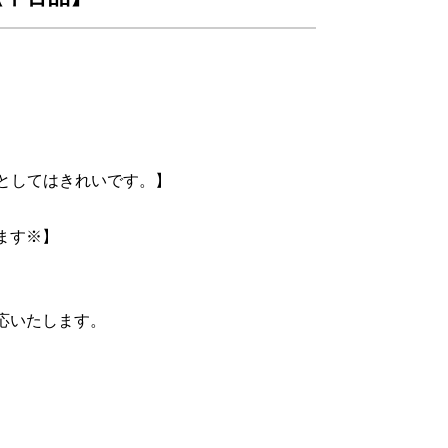
式としてはきれいです。】
ます※】
応いたします。