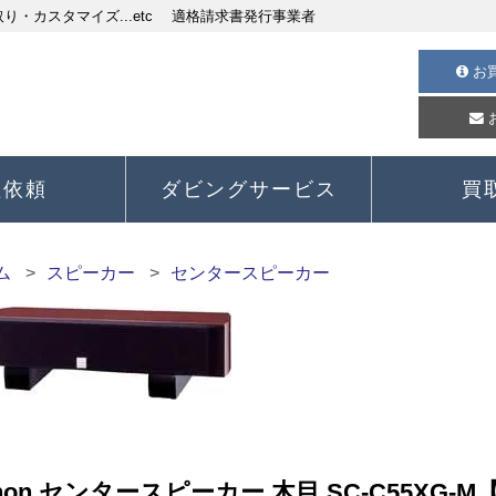
・カスタマイズ...etc 適格請求書発行事業者
お
理依頼
ダビングサービス
買
ム
スピーカー
センタースピーカー
non センタースピーカー 木目 SC-C55XG-