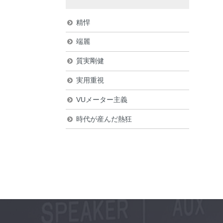
精悍
端麗
質実剛健
実用重視
VUメーター主義
時代が産んだ熱狂