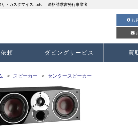
・カスタマイズ...etc 適格請求書発行事業者
お
理依頼
ダビングサービス
買
ム
スピーカー
センタースピーカー