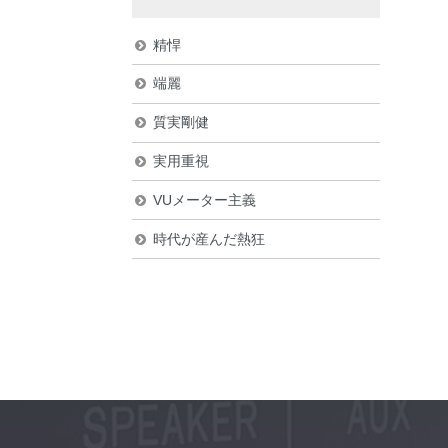
精悍
端麗
質実剛健
実用重視
VUメーター主義
時代が産んだ熱狂