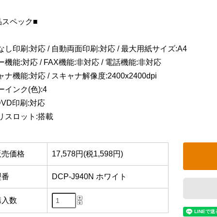
品スペック■
し印刷:対応 / 自動両面印刷:対応 / 最大用紙サイズ:A4
機能:対応 / FAX機能:非対応 / 電話機能:非対応
ナ機能:対応 / スキャナ解像度:2400x2400dpi
インク(色):4
DVD印刷:対応
リスロット:搭載
販売価格
17,578円(税1,598円)
型番
DCP-J940N ホワイト
購入数