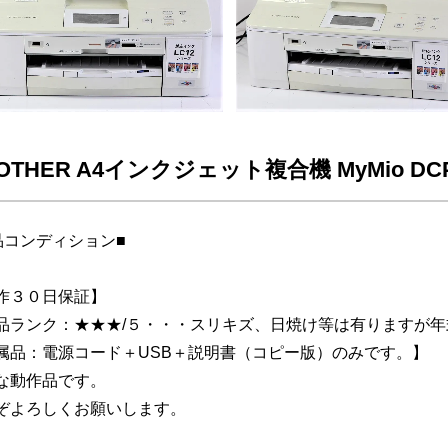
OTHER A4インクジェット複合機 MyMio DC
品コンディション■
作３０日保証】
品ランク：★★★/５・・・スリキズ、日焼け等は有りますが
属品：電源コード＋USB＋説明書（コピー版）のみです。】
な動作品です。
ぞよろしくお願いします。