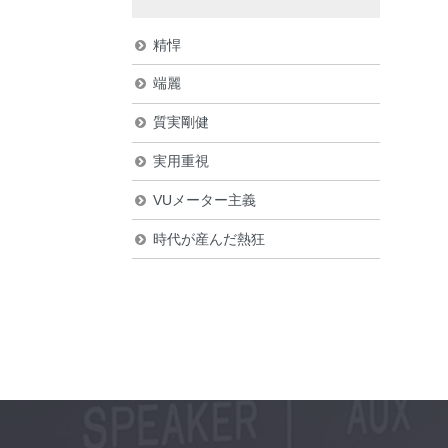
精悍
端麗
質実剛健
実用重視
VUメーター主義
時代が産んだ熱狂