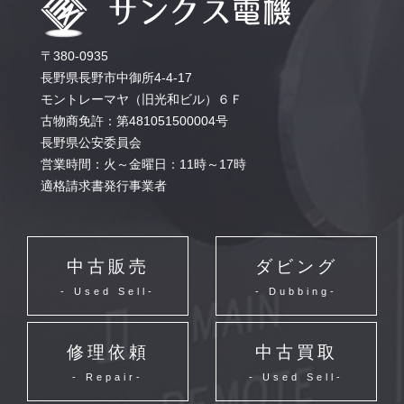
〒380-0935
長野県長野市中御所4-4-17
モントレーマヤ（旧光和ビル）６Ｆ
古物商免許：第481051500004号
長野県公安委員会
営業時間：火～金曜日：11時～17時
適格請求書発行事業者
中古販売
ダビング
- Used Sell-
- Dubbing-
修理依頼
中古買取
- Repair-
- Used Sell-