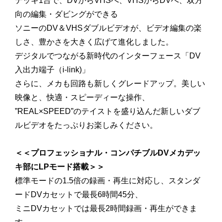
デッキ1台で、DVからVHSへ、VHSからDVへ、双方
向の編集・ダビングができる
ソニーのDV＆VHSダブルビデオが、ビデオ編集の楽
しさ、豊かさを大きく広げて進化しました。
デジタルでつながる新時代のインターフェース「DV
入出力端子（i-link)」
さらに、メカも回路も新しくグレードアップ。美しい
映像と、快適・スピーディーな操作、
”REAL×SPEED”のテイストを盛り込んだ新しいダブ
ルビデオをたっぷりお楽しみください。
＜＜プロフェッショナル・コンパチブルDVメカデッ
キ部にLPモード搭載＞＞
標準モードの1.5倍の録画・再生に対応し、スタンダ
ードDVカセットで最長6時間45分、
ミニDVカセットでは最長2時間録画・再生ができま