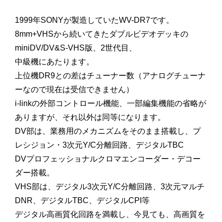
1999年SONYが製造していたWV-DR7です。
8mm+VHSから続いてきたダブルビデオデッキの
miniDV/DV&S-VHS版、2世代目、
中級機にあたります。
上位機DR9との差はチューナー数（アナログチューナ
ーなので現在は受信できません）
i-linkの外部コントロール機能、一部編集機能の省略が
ありますが、それ以外は同等になります。
DV部は、業務用のメカニズムをそのまま搭載し、プ
レシジョン・3次元Y/C分離回路、デジタルTBC
DVプロフェッショナルクロマエンコーダー・デコー
ダー搭載。
VHS部は、デジタル3次元Y/C分離回路、3次元マルチ
DNR、デジタルTBC、デジタルCPI等
デジタル高画質化回路を満載し、今見ても、高画質を