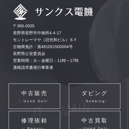
〒380-0935
長野県長野市中御所4-4-17
モントレーマヤ（旧光和ビル）６Ｆ
古物商免許：第481051500004号
長野県公安委員会
営業時間：火～金曜日：11時～17時
適格請求書発行事業者
中古販売
ダビング
- Used Sell-
- Dubbing-
修理依頼
中古買取
- Repair-
- Used Sell-