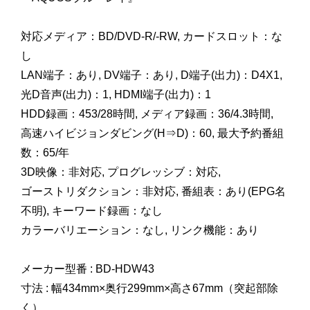
対応メディア：BD/DVD-R/-RW, カードスロット：な
し
LAN端子：あり, DV端子：あり, D端子(出力)：D4X1,
光D音声(出力)：1, HDMI端子(出力)：1
HDD録画：453/28時間, メディア録画：36/4.3時間,
高速ハイビジョンダビング(H⇒D)：60, 最大予約番組
数：65/年
3D映像：非対応, プログレッシブ：対応,
ゴーストリダクション：非対応, 番組表：あり(EPG名
不明), キーワード録画：なし
カラーバリエーション：なし, リンク機能：あり
メーカー型番 : BD-HDW43
寸法 : 幅434mm×奥行299mm×高さ67mm（突起部除
く）