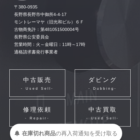
〒380-0935
長野県長野市中御所4-4-17
モントレーマヤ（旧光和ビル）６Ｆ
古物商免許：第481051500004号
長野県公安委員会
営業時間：火～金曜日：11時～17時
適格請求書発行事業者
中古販売
ダビング
- Used Sell-
- Dubbing-
修理依頼
中古買取
- Repair-
- Used Sell-
在庫切れ商品
の
再入荷
通知を
受け取る