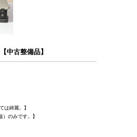
0 【中古整備品】
しては綺麗。】
ー版）のみです。】