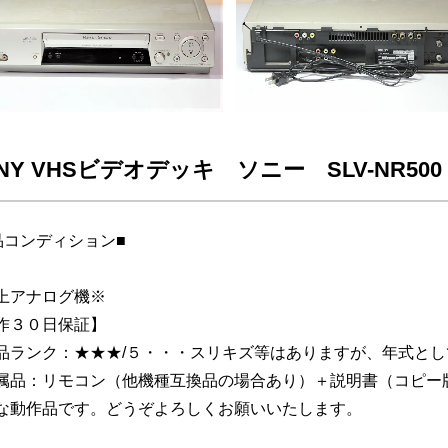
NY VHSビデオデッキ ソニー SLV-NR50
品コンディション■
上アナログ機※
作３０日保証】
品ランク：★★★/５・・・スリキズ等はありますが、年式と
属品：リモコン（他機種互換品の場合あり）＋説明書（コピ
な動作品です。どうぞよろしくお願いいたします。