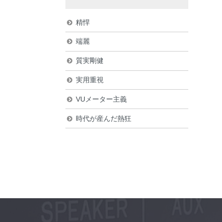
精悍
端麗
質実剛健
実用重視
VUメーター主義
時代が産んだ熱狂