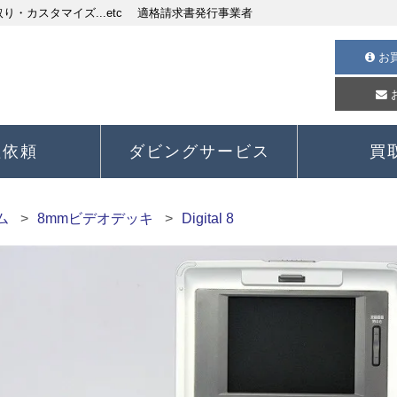
・カスタマイズ...etc 適格請求書発行事業者
お
理依頼
ダビングサービス
買
ム
8mmビデオデッキ
Digital 8