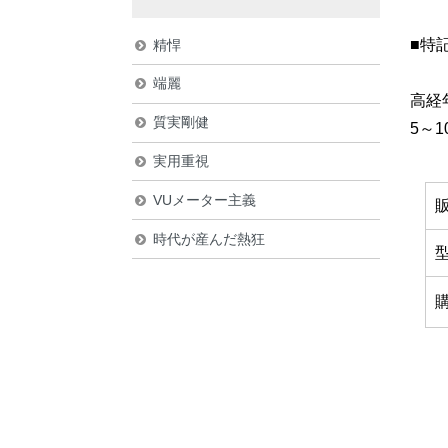
■特
精悍
端麗
高経
質実剛健
5～
実用重視
VUメーター主義
時代が産んだ熱狂