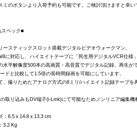
スミのボタンより入荷予約も可能です。ご検討頂けますと幸い
品スペック■
リースティックスロット搭載デジタルビデオウォークマン。
gital8に対応し、ハイエイトテープに「民生用デジタルVCR仕様」
の水平解像度500本の高画質・高音質でデジタル記録、再生が
モードと比較して1.5倍の長時間録画を可能にしています。
て、撮りためたアナログ方式の8ミリ/ハイエイト記録テープを
への取り込みもDV端子(i-Link)にて可能なためノンリニア編
6.5 x 14.8 x 13.3 cm
3.2 Kg