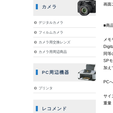
画面
カメラ
デジタルカメラ
■商
フィルムカメラ
メモ
カメラ用交換レンズ
Di
カメラ用周辺商品
同等
SP
加え
PC周辺機器
PC
プリンタ
サイズ：
重量：
レコメンド