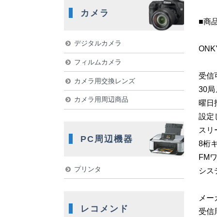
カメラ
■商
デジタルカメラ
ONK
フィルムカメラ
受信
カメラ用交換レンズ
30
カメラ用周辺商品
曜日
設定
スリ
PC周辺機器
8桁
FMワ
プリンタ
シス
メーカ
レコメンド
受信周