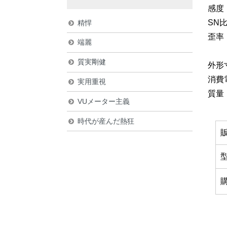
感度（
SN比
精悍
歪率（
端麗
質実剛健
外形寸
消費
実用重視
質量：
VUメーター主義
時代が産んだ熱狂