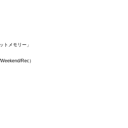
セットメモリー」
kend/Rec）