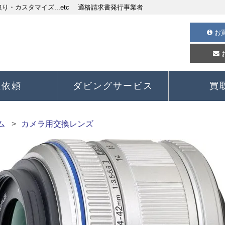
・カスタマイズ...etc 適格請求書発行事業者
お
理依頼
ダビングサービス
買
ム
カメラ用交換レンズ