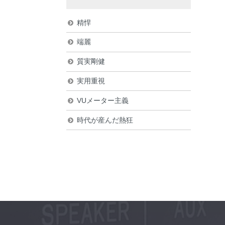
精悍
端麗
質実剛健
実用重視
VUメーター主義
時代が産んだ熱狂