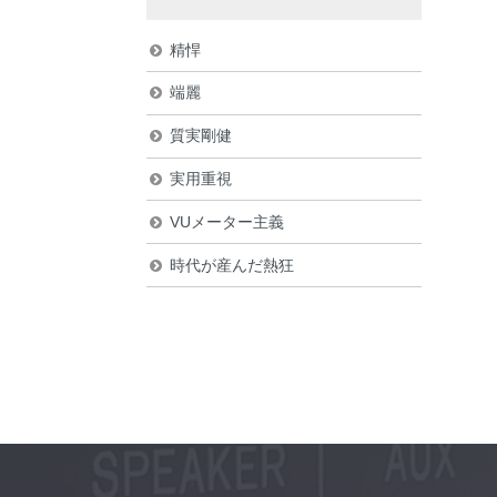
精悍
端麗
質実剛健
実用重視
VUメーター主義
時代が産んだ熱狂