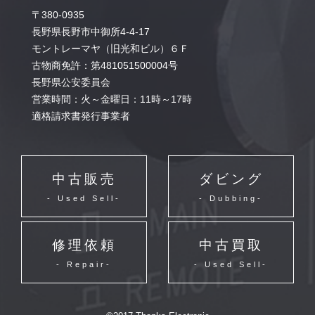
〒380-0935
長野県長野市中御所4-4-17
モントレーマヤ（旧光和ビル）６Ｆ
古物商免許：第481051500004号
長野県公安委員会
営業時間：火～金曜日：11時～17時
適格請求書発行事業者
中古販売
ダビング
- Used Sell-
- Dubbing-
修理依頼
中古買取
- Repair-
- Used Sell-