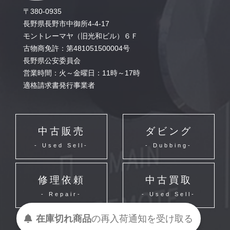
〒380-0935
長野県長野市中御所4-4-17
モントレーマヤ（旧光和ビル）６Ｆ
古物商免許：第481051500004号
長野県公安委員会
営業時間：火～金曜日：11時～17時
適格請求書発行事業者
中古販売
ダビング
- Used Sell-
- Dubbing-
修理依頼
中古買取
- Repair-
- Used Sell-
在庫切れ商品
の
再入荷
通知を
受け取る