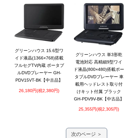
グリーンハウス 15.6型ワ
グリーンハウス 単3形乾
イド液晶(1366×768)搭載
電池対応 高精細9型ワイ
フルセグTV内蔵 ポータブ
ド液晶(800×480)搭載ポー
ルDVDプレーヤー GH-
タブルDVDプレーヤー 車
PDV15VT-BK【中古品】
載用ヘッドレスト取り付
26,180円(税2,380円)
けキット付属 ブラック
GH-PDV9V-BK【中古品】
25,355円(税2,305円)
次のページ ＞