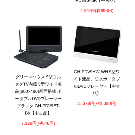
PDV9G-BK【中古品】
7,678円(税698円)
GH-PDV9HW-WH 9型ワ
グリーンハウス 9型フル
イド液晶、防水ポータブ
セグTV内蔵 9型ワイド液
ルDVDプレーヤー【中古
晶(800×480)画面搭載 ポ
品】
ータブルDVDプレーヤー
15,378円(税1,398円)
ブラック GH-PDV9ET-
BK【中古品】
7,128円(税648円)