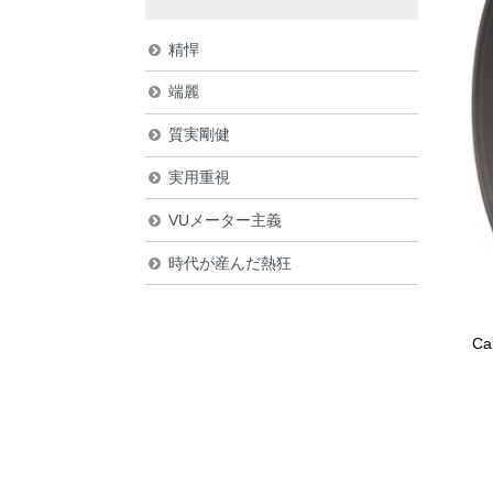
精悍
端麗
質実剛健
実用重視
VUメーター主義
時代が産んだ熱狂
C