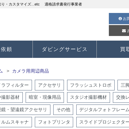
・カスタマイズ...etc 適格請求書発行事業者
お
理依頼
ダビングサービス
買
ム
カメラ用周辺商品
メラフィルター
アクセサリ
フラッシュストロボ
三
中撮影器材
暗室・現像用品
スタジオ撮影機材
交換
眼鏡・望遠鏡アクセサリ
その他
デジタルフォトフレー
ィルムスキャナ
フォトプリンタ
スライドプロジェクタ