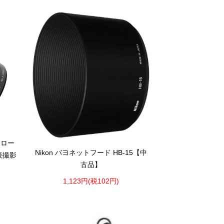
クロー
Nikon バヨネットフード HB-15【中
近接撮影
古品】
1,123円(税102円)