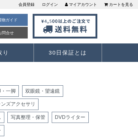
会員登録
ログイン
マイアカウント
カートを見る
買物ガイド
お問合せ
取り
30日保証とは
脚・一脚
双眼鏡・望遠鏡
レンズアクセサリ
ム
写真整理・保管
DVDライター
ー