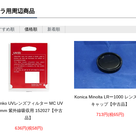
ラ用周辺商品
すすめ順
価格順
新着順
Konica Minolta LRー1000 レ
enko UVレンズフィルター MC UV
キャップ【中古品】
2mm 紫外線吸収用 152027【中古
713円(税65円)
品】
636円(税58円)