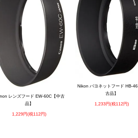
Nikon バヨネットフード HB-4
古品】
anon レンズフード EW-60C【中古
品】
1,233円(税112円)
1,229円(税112円)