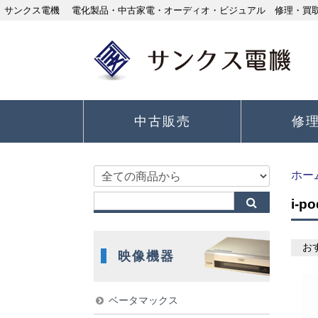
サンクス電機 電化製品・中古家電・オーディオ・ビジュアル 修理・買取り
中古販売
修
ホー
i-po
お
映像機器
ベータマックス