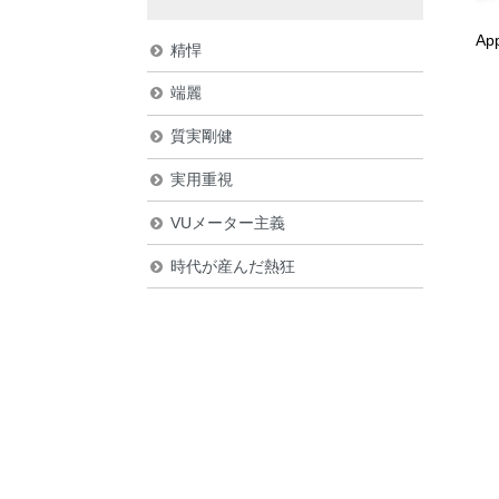
Ap
精悍
端麗
質実剛健
実用重視
VUメーター主義
時代が産んだ熱狂