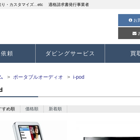
・カスタマイズ...etc 適格請求書発行事業者
お
理依頼
ダビングサービス
買
ム
ポータブルオーディオ
i-pod
d
すすめ順
価格順
新着順