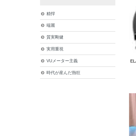
精悍
端麗
質実剛健
実用重視
VUメーター主義
E
時代が産んだ熱狂