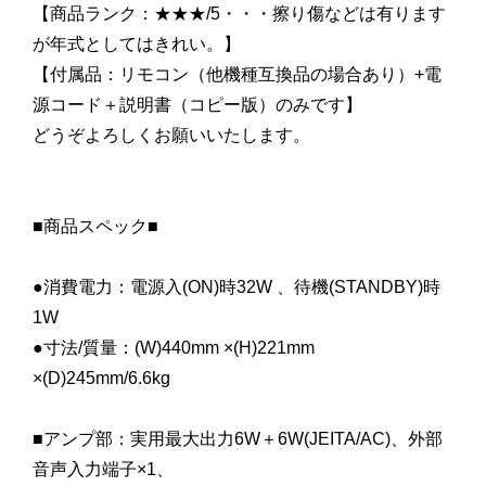
【商品ランク：★★★/5・・・擦り傷などは有ります
が年式としてはきれい。】
【付属品：リモコン（他機種互換品の場合あり）+電
源コード＋説明書（コピー版）のみです】
どうぞよろしくお願いいたします。
■商品スペック■
●消費電力：電源入(ON)時32W 、待機(STANDBY)時
1W
●寸法/質量：(W)440mm ×(H)221mm
×(D)245mm/6.6kg
■アンプ部：実用最大出力6W＋6W(JEITA/AC)、外部
音声入力端子×1、