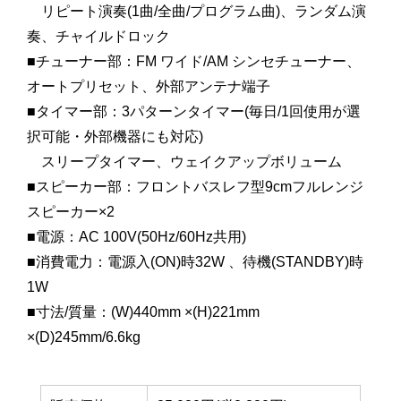
リピート演奏(1曲/全曲/プログラム曲)、ランダム演
奏、チャイルドロック
■チューナー部：FM ワイド/AM シンセチューナー、
オートプリセット、外部アンテナ端子
■タイマー部：3パターンタイマー(毎日/1回使用が選
択可能・外部機器にも対応)
スリープタイマー、ウェイクアップボリューム
■スピーカー部：フロントバスレフ型9cmフルレンジ
スピーカー×2
■電源：AC 100V(50Hz/60Hz共用)
■消費電力：電源入(ON)時32W 、待機(STANDBY)時
1W
■寸法/質量：(W)440mm ×(H)221mm
×(D)245mm/6.6kg