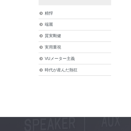
精悍
端麗
質実剛健
実用重視
VUメーター主義
時代が産んだ熱狂