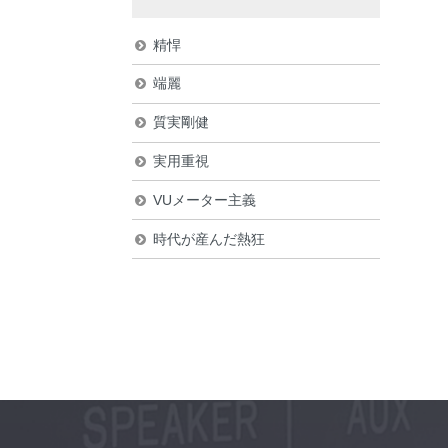
精悍
端麗
質実剛健
実用重視
VUメーター主義
時代が産んだ熱狂