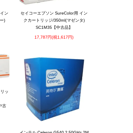
 イン
セイコーエプソン SureColor用 イン
ー)
クカートリッジ/350ml(マゼンタ)
SC1M35【中古品】
17,787円(税1,617円)
トリッ
【中古
インテル Celeron G540 2.50GHz 2M