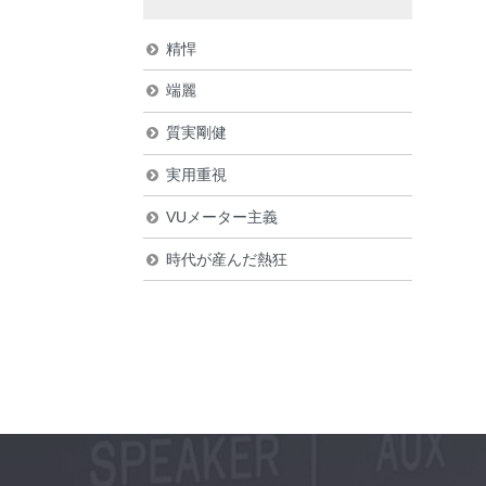
精悍
端麗
質実剛健
実用重視
VUメーター主義
時代が産んだ熱狂