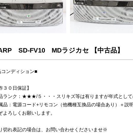
ARP SD-FV10 MDラジカセ 【中古品】
品コンディション■
作３０日保証】
品ランク：★★★/５・・・スリキズ等は有りますが年式とし
属品：電源コード+リモコン（他機種互換品の場合あり）＋説
ぞよろしくお願いします。
り切れ表記の場合は、お問い合わせくださいませ※