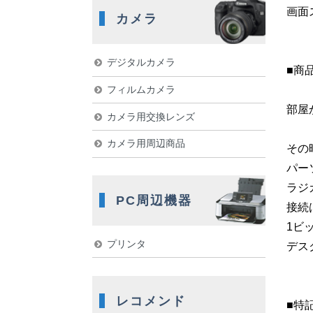
画面
カメラ
デジタルカメラ
■商
フィルムカメラ
部屋
カメラ用交換レンズ
カメラ用周辺商品
その
パー
ラジ
PC周辺機器
接続
1ビ
プリンタ
デス
レコメンド
■特