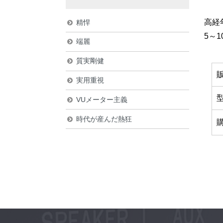
高経
精悍
5～
端麗
質実剛健
実用重視
VUメーター主義
時代が産んだ熱狂