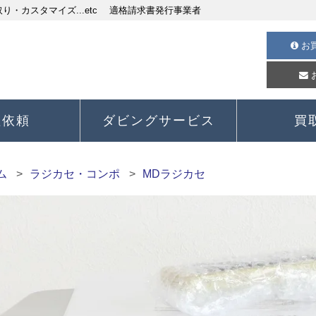
・カスタマイズ...etc 適格請求書発行事業者
お
理依頼
ダビングサービス
買
ム
ラジカセ・コンポ
MDラジカセ