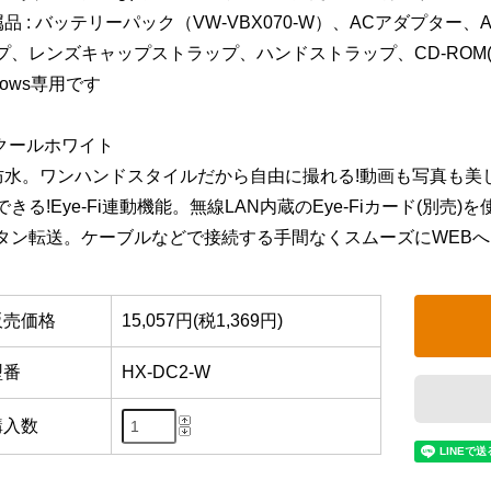
属品 : バッテリーパック（VW-VBX070-W）、ACアダプタ
プ、レンズキャップストラップ、ハンドストラップ、CD-ROM(HD W
dows専用です
:クールホワイト
防水。ワンハンドスタイルだから自由に撮れる!動画も写真も美
できる!Eye-Fi連動機能。無線LAN内蔵のEye-Fiカード(別
タン転送。ケーブルなどで接続する手間なくスムーズにWEB
販売価格
15,057円(税1,369円)
型番
HX-DC2-W
購入数