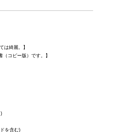
しては綺麗。】
明書（コピー版）です。】
)
ードを含む)