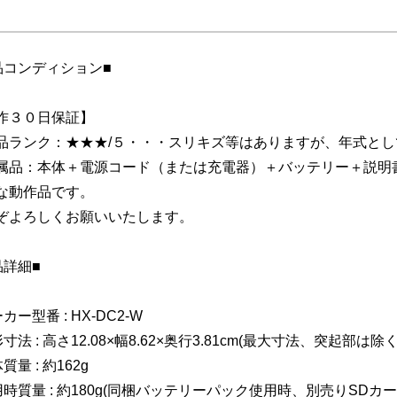
】
品コンディション■
作３０日保証】
品ランク：★★★/５・・・スリキズ等はありますが、年式と
属品：本体＋電源コード（または充電器）＋バッテリー＋説
な動作品です。
ぞよろしくお願いいたします。
品詳細■
カー型番 : HX-DC2-W
寸法 : 高さ12.08×幅8.62×奥行3.81cm(最大寸法、突起部は除く
質量 : 約162g
用時質量 : 約180g(同梱バッテリーパック使用時、別売りSDカ