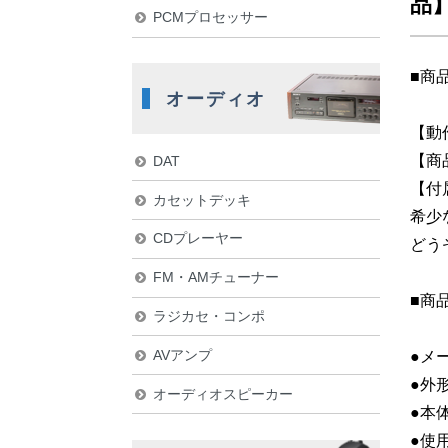
品
PCMプロセッサー
■商
オーディオ
【動
【商
DAT
【付
カセットデッキ
希少
CDプレーヤー
どう
FM・AMチューナー
■商
ラジカセ・コンポ
AVアンプ
●メー
●外形
オーディオスピーカー
●本体
●使