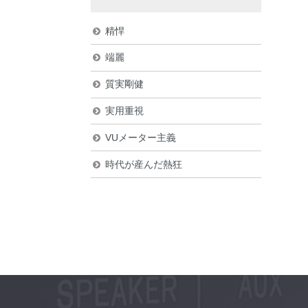
精悍
端麗
質実剛健
実用重視
VUメーター主義
時代が産んだ熱狂