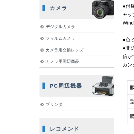
●付
カメラ
ャッ
Win
デジタルカメラ
フィルムカメラ
●色
●非
カメラ用交換レンズ
信が
カメラ用周辺商品
カン
PC周辺機器
プリンタ
レコメンド