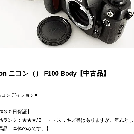
kon ニコン（） F100 Body【中古品】
品コンディション■
作３０日保証】
品ランク：★★★/５・・・スリキズ等はありますが、年式と
属品：本体のみです。】