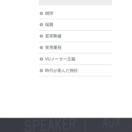
精悍
端麗
質実剛健
実用重視
VUメーター主義
時代が産んだ熱狂