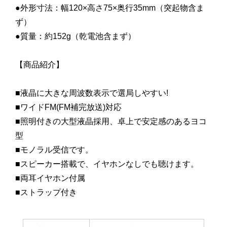
●外形寸法：幅120×高さ75×奥行35mm（突起物含ま
ず）
●質量：約152g（乾電池含まず）
【商品紹介】
■液晶に大きな周波数表示で選局しやすい!
■ワイドFM(FM補完放送)対応
■照明付きの大型液晶採用、卓上で安定感のあるヨコ
型
■モノラル受信です。
■スピーカー搭載で、イヤホンなしでも聴けます。
■両耳イヤホン付属
■ストラップ付き