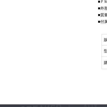
■Ｆ
■外
■質
■付