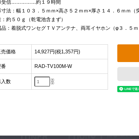
Ｍ受信……………約１９時間
形寸法：幅１０３．５ｍｍ×高さ５２ｍｍ×厚さ１４．６ｍｍ（
量：約５０ｇ（乾電池含まず）
属品：着脱式ワンセグＴＶアンテナ、両耳イヤホン（φ３．５ｍ
販売価格
14,927円(税1,357円)
型番
RAD-TV100M-W
購入数