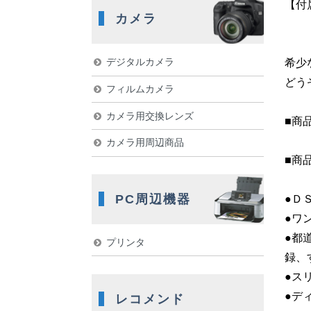
【付
カメラ
デジタルカメラ
希少
どう
フィルムカメラ
カメラ用交換レンズ
■商
カメラ用周辺商品
■商
PC周辺機器
●Ｄ
●ワ
●都
プリンタ
録、
●ス
●デ
レコメンド