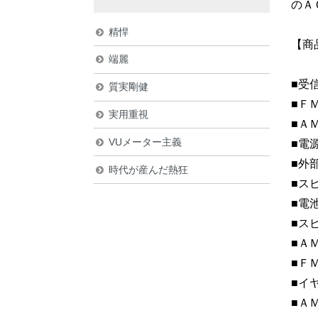
のＡ
精悍
【商
端麗
■受
質実剛健
■Ｆ
実用重視
■Ａ
VUメーター主義
■電
■外
時代が産んだ熱狂
■ス
■電
■ス
■Ａ
■Ｆ
■イ
■Ａ