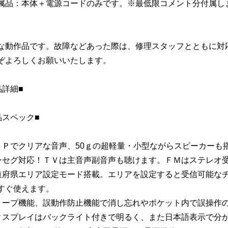
属品：本体＋電源コードのみです。※最低限コメント分付属し
な動作品です。故障などあった際は、修理スタッフとともに対
ぞよろしくお願いいたします。
品詳細■
品スペック■
ＳＰでクリアな音声、50ｇの超軽量・小型ながらスピーカーも
ンセグ対応！ＴＶは主音声副音声も聴けます。ＦＭはステレオ
道府県エリア設定モード搭載。エリアを設定すると受信可能な
すぐ使えます。
リープ機能、誤動作防止機能で消し忘れやポケット内で誤操作
ィスプレイはバックライト付きで明るく、また日本語表示で分