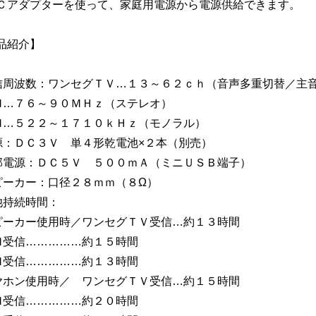
Ｃアダプターを使って、家庭用電源から電源供給できます。
品紹介】
信周波数：ワンセグＴＶ…１３～６２ｃｈ（音声多重切替／主
Ｍ…７６～９０ＭＨｚ（ステレオ）
Ｍ…５２２～１７１０ｋＨｚ（モノラル）
源：ＤＣ３Ｖ 単４形乾電池×２本（別売）
部電源：ＤＣ５Ｖ ５００ｍＡ（ミニＵＳＢ端子）
ピーカー：口径２８ｍｍ（８Ω）
池持続時間：
ピーカー使用時／ワンセグＴＶ受信…約１３時間
Ｍ受信……………約１５時間
Ｍ受信……………約１３時間
ヤホン使用時／ ワンセグＴＶ受信…約１５時間
Ｍ受信……………約２０時間