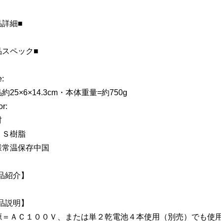
品詳細■
品スペック■
:
約25×6×14.3cm・本体重量=約750g
r:
材
ＢＳ樹脂
様常温保存中国
品紹介】
品説明】
源＝ＡＣ１００Ｖ、または単２乾電池４本使用（別売）でも使