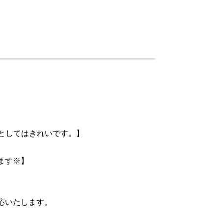
式としてはきれいです。】
ます※】
応いたします。