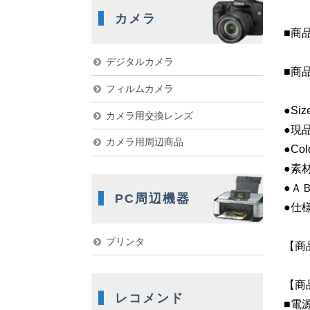
カメラ
■商
デジタルカメラ
■商
フィルムカメラ
●Size
カメラ用交換レンズ
●現品
カメラ用周辺商品
●Colo
●素
●Ａ
PC周辺機器
●仕
プリンタ
【商
【商
レコメンド
■電