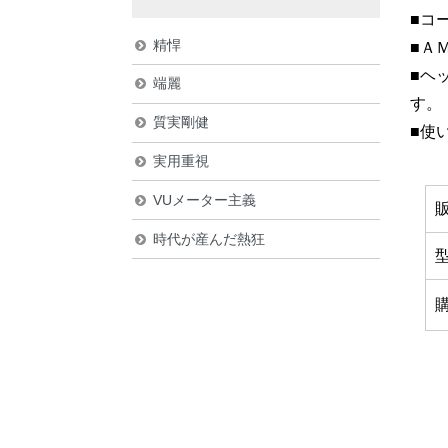
■コ
精悍
■Ａ
■ヘ
端麗
す。
質実剛健
■使
実用重視
VUメーター主義
時代が産んだ熱狂