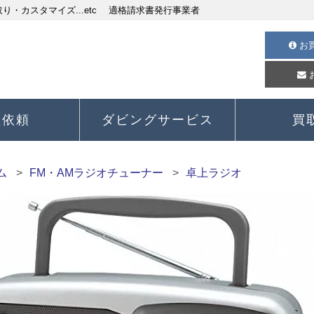
・カスタマイズ...etc 適格請求書発行事業者
お
理依頼
ダビングサービス
買
ム
FM・AMラジオチューナー
卓上ラジオ