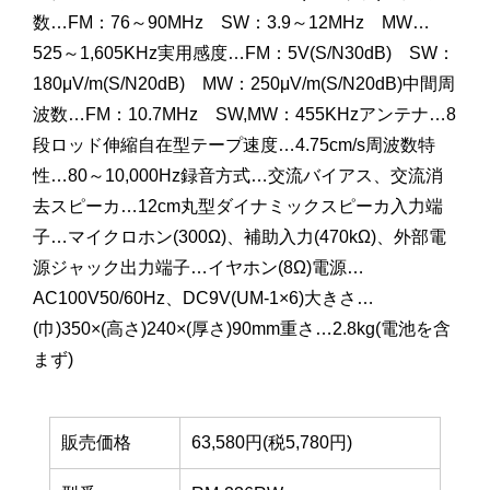
数…FM：76～90MHz SW：3.9～12MHz MW…
525～1,605KHz実用感度…FM：5V(S/N30dB) SW：
180μV/m(S/N20dB) MW：250μV/m(S/N20dB)中間周
波数…FM：10.7MHz SW,MW：455KHzアンテナ…8
段ロッド伸縮自在型テープ速度…4.75cm/s周波数特
性…80～10,000Hz録音方式…交流バイアス、交流消
去スピーカ…12cm丸型ダイナミックスピーカ入力端
子…マイクロホン(300Ω)、補助入力(470kΩ)、外部電
源ジャック出力端子…イヤホン(8Ω)電源…
AC100V50/60Hz、DC9V(UM-1×6)大きさ…
(巾)350×(高さ)240×(厚さ)90mm重さ…2.8kg(電池を含
まず)
販売価格
63,580円(税5,780円)