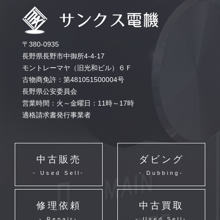
〒380-0935
長野県長野市中御所4-4-17
モントレーマヤ（旧光和ビル）６Ｆ
古物商免許：第481051500004号
長野県公安委員会
営業時間：火～金曜日：11時～17時
適格請求書発行事業者
中古販売
ダビング
- Used Sell-
- Dubbing-
修理依頼
中古買取
- Repair-
- Used Sell-