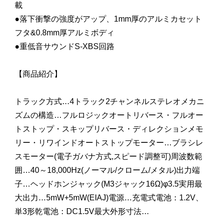
載
●落下衝撃の強度がアップ、1mm厚のアルミカセット
フタ&0.8mm厚アルミボディ
●重低音サウンドS-XBS回路
【商品紹介】
トラック方式…4トラック2チャンネルステレオメカニ
ズムの構造…フルロジックオートリバース・フルオー
トストップ・スキップリバース・ディレクションメモ
リー・リワインドオートストップモーター…ブラシレ
スモーター(電子ガバナ方式,スピード調整可)周波数範
囲…40～18,000Hz(ノーマル/クローム/メタル)出力端
子…ヘッドホンジャック(M3ジャック16Ω)φ3.5実用最
大出力…5mW+5mW(EIAJ)電源…充電式電池：1.2V、
単3形乾電池：DC1.5V最大外形寸法…