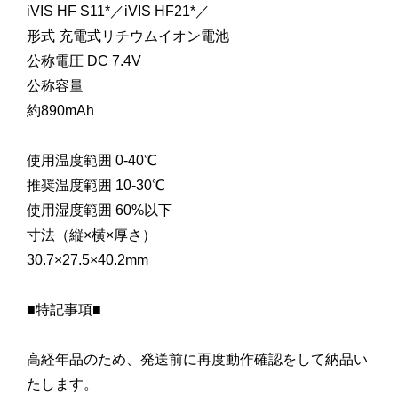
iVIS HF S11*／iVIS HF21*／
形式 充電式リチウムイオン電池
公称電圧 DC 7.4V
公称容量
約890mAh
使用温度範囲 0-40℃
推奨温度範囲 10-30℃
使用湿度範囲 60%以下
寸法（縦×横×厚さ）
30.7×27.5×40.2mm
■特記事項■
高経年品のため、発送前に再度動作確認をして納品い
たします。